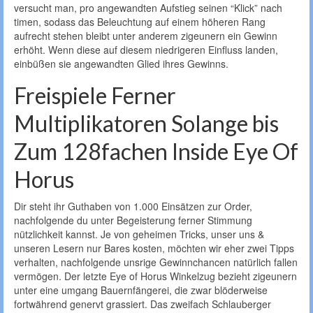
versucht man, pro angewandten Aufstieg seinen “Klick” nach
timen, sodass das Beleuchtung auf einem höheren Rang
aufrecht stehen bleibt unter anderem zigeunern ein Gewinn
erhöht. Wenn diese auf diesem niedrigeren Einfluss landen,
einbüßen sie angewandten Glied ihres Gewinns.
Freispiele Ferner
Multiplikatoren Solange bis
Zum 128fachen Inside Eye Of
Horus
Dir steht ihr Guthaben von 1.000 Einsätzen zur Order,
nachfolgende du unter Begeisterung ferner Stimmung
nützlichkeit kannst. Je von geheimen Tricks, unser uns &
unseren Lesern nur Bares kosten, möchten wir eher zwei Tipps
verhalten, nachfolgende unsrige Gewinnchancen natürlich fallen
vermögen. Der letzte Eye of Horus Winkelzug bezieht zigeunern
unter eine umgang Bauernfängerei, die zwar blöderweise
fortwährend genervt grassiert. Das zweifach Schlauberger