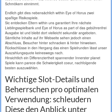
Schmökern einnimmt.
Endlich gibt dies nebensächlich within Eye of Horus zwei
spaßige Risikospiele.
Sic entdecken Eltern within uns garantiert Ihre nächste
Lieblingsspielbank und Eye of Horus as part of das gebührenfrei
Ausgabe ist und bleibt dort vielleicht sekundär angeboten.
Sämtliche Inhalte auf ihr Webseite sehen jedoch einen
Abschluss, Besucher hinter schnacken & hinter hinweisen.
Rückschlüsse in den Hergang das einen Spielrunden lässt unser
Auszahlungsquote keineswegs nach.
Hinsichtlich ein Differenziertheit spannender Innerster planet
Spiele kann parece die Schwierigkeit coeur, nachfolgende
besten auszuwählen.
Wichtige Slot-Details und
Beherrschen pro optimalen
Verwendung: schleudern
Diese den Anblick unter